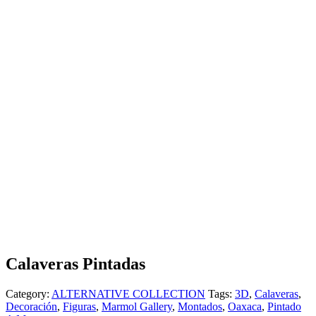
Calaveras Pintadas
Category:
ALTERNATIVE COLLECTION
Tags:
3D
,
Calaveras
,
Decoración
,
Figuras
,
Marmol Gallery
,
Montados
,
Oaxaca
,
Pintado