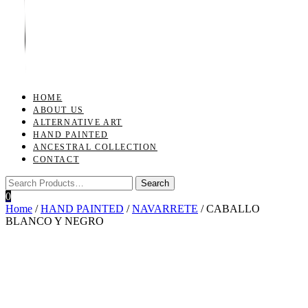
Toggle
navigation
HOME
ABOUT US
ALTERNATIVE ART
HAND PAINTED
ANCESTRAL COLLECTION
CONTACT
0
Home
/
HAND PAINTED
/
NAVARRETE
/ CABALLO
BLANCO Y NEGRO