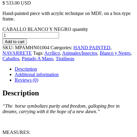
$
533.00
Hand-painted piece with acrylic technique on MDF, on a box-type
frame.
CABALLO BLANCO Y NEGRO quantity
Add to cart
SKU:
MPAMHN01004
Categories:
HAND PAINTED
,
NAVARRETE
Tags:
Acrílico
,
Animales/Insectos
,
Blanco y Negro
,
Caballos
,
Pintado A Mano
,
Tiralíneas
Description
Additional information
Reviews (0)
Description
“The horse symbolizes purity and freedom, galloping free in
dreams, carrying with it the hope of a new dawn.”
MEASURES: